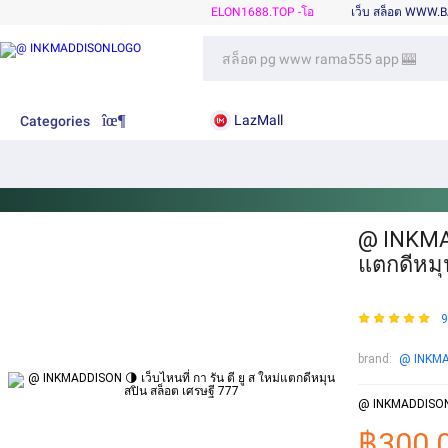
ELON1688.TOP -โอ
เว็บ สล็อต WWW.
LazMall
Categories
@ INKMADD
แตกดีหมุ
9
brand:
@ INKM
@ INKMADDISON, 
฿300.