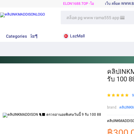
ELON1688.TOP -โอ
เว็บ สล็อต WWW.
LazMall
Categories
คลิปINKM
รับ 100 8
9
brand:
คลิปINK
คลิปINKMADDISON,
฿300.