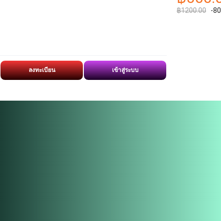
฿1200.00
-8
ลงทะเบียน
เข้าสู่ระบบ