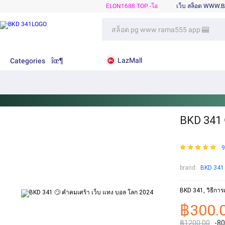
ELON1688.TOP -โอ
เว็บ สล็อต WWW.
LazMall
Categories
BKD 341 
9
brand:
BKD 341
BKD 341, วิธีการ
฿300.
฿1200.00
-8