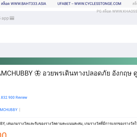
บ สล็อต WWW.BAHT333.ASIA
UFABET -- WWW.CYCLESSTONGE.COM
สล
PG สล็อต WWW.KHAO5
CHUBBY 🦋 อวยพรเดินทางปลอดภัย อังกฤษ ดู
.832.900 Review
AMCHUBBY
, เล่นเกมรางวัลและรับของรางวัลตามคะแนนสะสม, เกมรางวัลที่มีการแจกของรางวัลใน
00