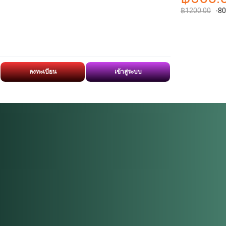
฿1200.00
-8
ลงทะเบียน
เข้าสู่ระบบ