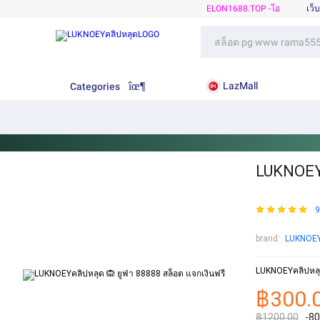
ELON1688.TOP -โอ
เว็
LazMall
Categories
LUKNOEYค
9
brand:
LUKNOEY
LUKNOEYคลิปหลุด, 
฿300.
฿1200.00
-8