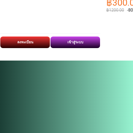
฿300.
฿1200.00
-8
ลงทะเบียน
เข้าสู่ระบบ